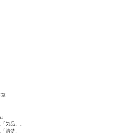
年草
品」
「気品」。
「清楚」