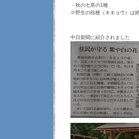
・秋の七草の1種
※野生の桔梗（キキョウ）は
中日新聞に紹介されました