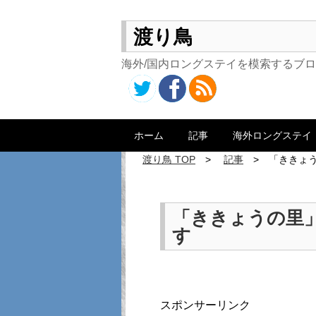
渡り鳥
海外/国内ロングステイを模索するブ
ホーム
記事
海外ロングステイ
渡り鳥 TOP
記事
「ききょう
「ききょうの里」
す
スポンサーリンク