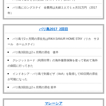
バリ島にロングステイ 全費用は夫婦２人で１ヵ月31万円 （2017
年）
バリ島2017_2回目
バリ島で2ヶ月間の滞在先はRIKA SANUR HOME STAY（リカ サヌ
ール ホームステイ）
バリ島3回目は2ヶ月間の滞在 後半
クレジットカード（利用付帯）の海外傷害保険を使って初めて海外
の病院に行ってきた
インドネシア・バリ島で到着ビザ（VoA）を取得して60日間の滞在
が可能になった
バリ島3回目は2ヶ月間の滞在 前半
マレーシア