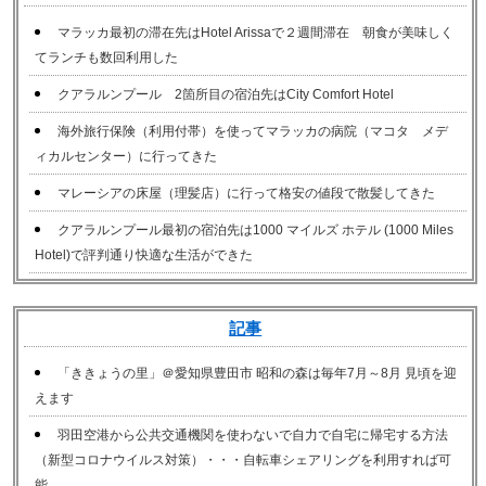
マラッカ最初の滞在先はHotel Arissaで２週間滞在 朝食が美味しく
てランチも数回利用した
クアラルンプール 2箇所目の宿泊先はCity Comfort Hotel
海外旅行保険（利用付帯）を使ってマラッカの病院（マコタ メデ
ィカルセンター
）に行ってきた
マレーシアの床屋（理髪店）に行って格安の値段で散髪してきた
クアラルンプール最初の宿泊先は1000 マイルズ ホテル (1000 Miles
Hotel)で評判通り快適な生活ができた
記事
「ききょうの里」＠愛知県豊田市 昭和の森は毎年7月～8月 見頃を迎
えます
羽田空港から公共交通機関を使わないで自力で自宅に帰宅する方法
（新型コロナウイルス対策）・・・自転車シェアリングを利用すれば可
能