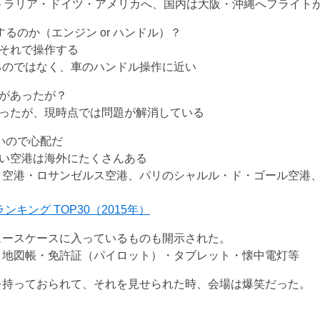
トラリア・ドイツ・アメリカへ、国内は大阪・沖縄へフライト
るのか（エンジン or ハンドル）？
それで操作する
るのではなく、車のハンドル操作に近い
題があったが？
あったが、現時点では問題が解消している
いので心配だ
多い空港は海外にたくさんある
タ空港・ロサンゼルス空港、パリのシャルル・ド・ゴール空港
ンキング TOP30（2015年）
スースケースに入っているものも開示された。
・地図帳・免許証（パイロット）・タブレット・懐中電灯等
を持っておられて、それを見せられた時、会場は爆笑だった。