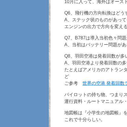
10月に入って、海外はオース
Q6、飛行機の方向転換はどうす
A、ステック状のものがあって
エンジンの出力で方向を変え
Q7、B787は導入当初色々問
A、当初はバッテリー問題が
Q8、羽田空港は発着回数が多
A、羽田空港より発着回数の
たとえばアメリカのアトラン
ど
ご参考
世界の空港 発着回数ラ
パイロットの持ち物、つまり
運行資料・ルートマニュアル
地図帳は『小学生の地図帳』
これで十分らしい。