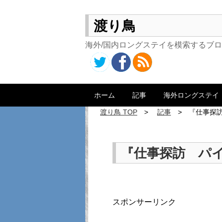
渡り鳥
海外/国内ロングステイを模索するブ
ホーム
記事
海外ロングステイ
渡り鳥 TOP
記事
『仕事探
『仕事探訪 パ
スポンサーリンク