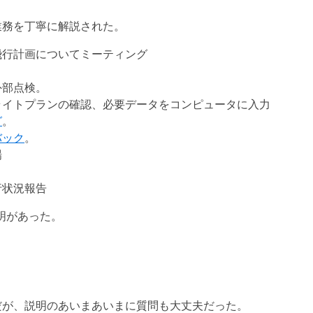
業務を丁寧に解説された。
飛行計画についてミーティング
外部点検。
ライトプランの確認、必要データをコンピュータに入力
グ
。
バック
。
場
行状況報告
説明があった。
だが、説明のあいまあいまに質問も大丈夫だった。