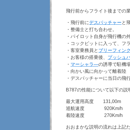
飛行前からフライト後までの
・飛行前に
デスパッチャー
と
・整備士と打ち合わせ。
・パイロット自身が飛行機の
・コックピットに入って、フ
・客室乗務員と
ブリーフィン
・お客様の搭乗後、
プッシュ
・
マーシャラ―
の誘導で駐機
・向かい風に向かって離着陸
・デスパッチャーに当日の飛
B787の性能について以下の
最大運用高度 131,00m
巡航速度 920Km/h
着陸速度 270Km/h
おおまかな説明の流れは上記